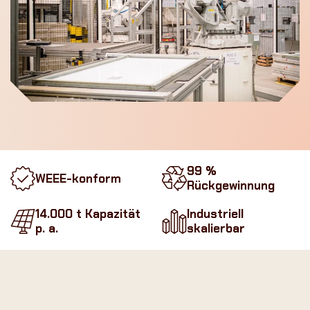
99 %
WEEE-konform
Rückgewinnung
14.000 t Kapazität
Industriell
p. a.
skalierbar